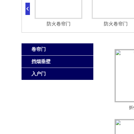
防火卷帘门
防火卷帘门
卷帘门
挡烟垂壁
入户门
折