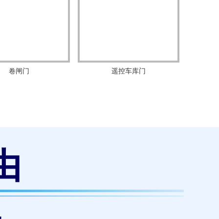
卷闸门
遥控车库门
由